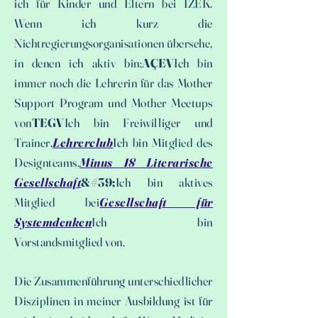
ich für Kinder und Eltern bei İZEK.
Wenn ich kurz die
Nichtregierungsorganisationen übersehe,
in denen ich aktiv bin;
AÇEV
Ich bin
immer noch die Lehrerin für das Mother
Support Program und Mother Meetups
von
TEGV
Ich bin Freiwilliger und
Trainer,
Lehrerclub
Ich bin Mitglied des
Designteams,
Minus 18 Literarische
Gesellschaft
&#39;
Ich bin aktives
Mitglied bei
Gesellschaft für
Systemdenken
Ich bin
Vorstandsmitglied von.
Die Zusammenführung unterschiedlicher
Disziplinen in meiner Ausbildung ist für