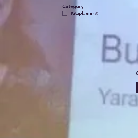
Category
Kitaplarım
(
8
)