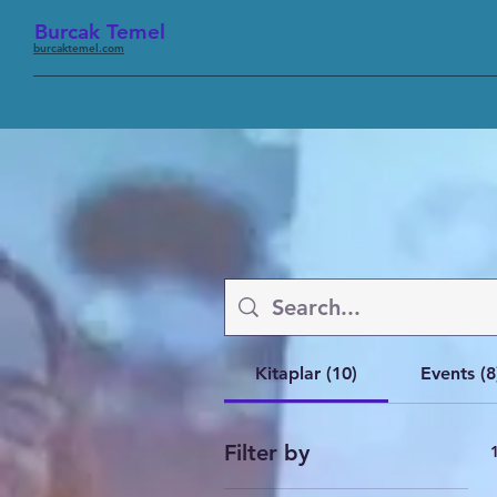
Burcak Temel
burcaktemel.com
Kitaplar (10)
Events (8
Filter by