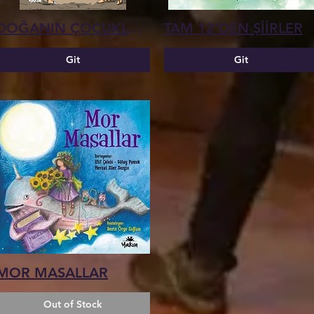
DOĞANIN ÇOCUKLARI
TAM 12'DEN ŞİİRLER
Git
Git
MOR MASALLAR
Out of Stock