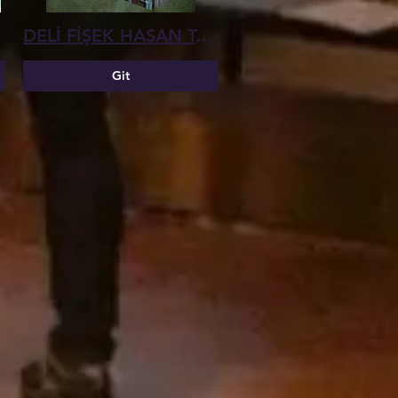
DELİ FİŞEK HASAN TAHSİN
Git