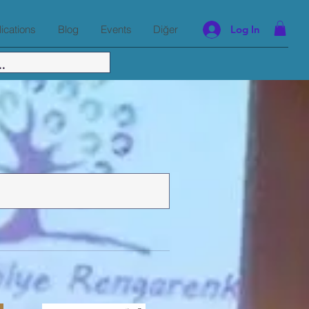
ications
Blog
Events
Diğer
Log In